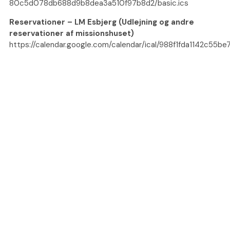
80c5d078db688d9b8dea3a510f97b8d2/basic.ics
Reservationer – LM Esbjerg (Udlejning og andre
reservationer af missionshuset)
https://calendar.google.com/calendar/ical/988f1fda1142c