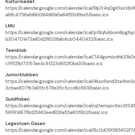
Kulturmødet
https://calendar.google.com/calendar/ical/9lp7r4q0gk5ss1ds
a68c6756afd6b084d6fa5a84f55d9be5/basic.ics
LMU
https://calendar.google.com/calendar/ical/pt8qfuhbom8pgfq
b304701e72a80d2f8038ab4cb0440432/basic.ics
Teenklub
https://calendar.google.com/calendar/ical/744gumiiodhk33k
c9f52fb173157ae4c91323d652f0ba31/basic.ics
Juniorklubben
https://calendar.google.com/calendar/ical/4kso9snd2ita4nin
3cbae807fb7a65fc578e35c5ccd6c693/basic.ics
Guldfisken
https://calendar.google.com/calendar/ical/oj0emqoc6ec9f3
56991d67f6d25663eed826a55a80f9b2/basic.ics
Legestuen Oasen
https://calendar.google.com/calendar/ical/8c0d09f383602