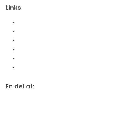
Links
LM-Kredsen Esbjerg
Arken Esbjerg
LM-Vestjylland
LMBU (Børn & Unge)
Luthersk Mission Danmark
TilLiv.dk
En del af: