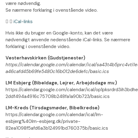
være nødvendig.
Se nærmere forklaring i ovenstående video.
iCal-links
Hvis ikke du bruger en Google-konto, kan det være
nødvendigt anvende nedenstående iCal-links. Se nærmere
forklaring i ovenstående video.
Vesterhavskirken (Gudstjenester)
https://calendar.google.com/calendar/ical/sa43t4b5prc4vti1
a46cafd45b69fe5480c16b012de6defc/basic.ics
LM Esbjerg (Bibeldage, Lejrer, Arbejdsdage mv.)
https://calendar.google.com/calendar/ical/op1pksrdrd3ih3bd
2ddf494a4916c75708b248fa1a90b723/basic.ics
LM-Kreds (Tirsdagsmøder, Bibelkredse)
https://calendar.google.com/calendar/ical/lm-
esbjerg%40lm-esbjerg.dk/private-
82ea1098f5afd6a3b124991bd760375b/basic.ics