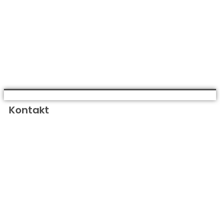
Kontakt
Vesterhavskirken
Luthersk Mission
Stenhuggervej 28
6710 Esbjerg V
info@vesterhavskirken.dk
CVR-nr.: 40279547
Konto: 9570-13524920
MobilePay: 161019