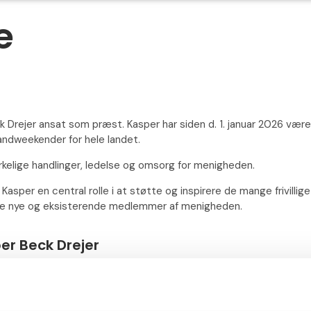
e
Drejer ansat som præst. Kasper har siden d. 1. januar 2026 været
andweekender for hele landet.
rkelige handlinger, ledelse og omsorg for menigheden.
Kasper en central rolle i at støtte og inspirere de mange frivillige 
åde nye og eksisterende medlemmer af menigheden.
er Beck Drejer
1 94 84 23