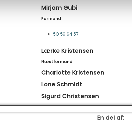
Mirjam Gubi
Formand
50 59 64 57
Lærke Kristensen
Næstformand
Charlotte Kristensen
Lone Schmidt
Sigurd Christensen
En del af:
LM-Kredsen Esbjerg