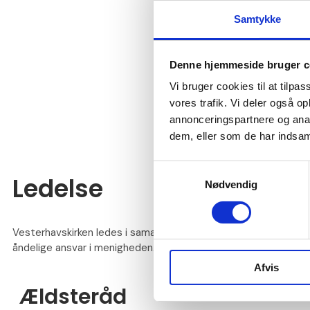
k
Samtykke
Opgav
Denne hjemmeside bruger c
F
Vi bruger cookies til at tilpas
M
vores trafik. Vi deler også 
U
annonceringspartnere og anal
L
dem, eller som de har indsaml
Samtykkevalg
Ledelse
Nødvendig
Vesterhavskirken ledes i samarbejde med præsten af et ælds
åndelige ansvar i menigheden. Menighedsrådet er ansvarlig for
Afvis
Ældsteråd