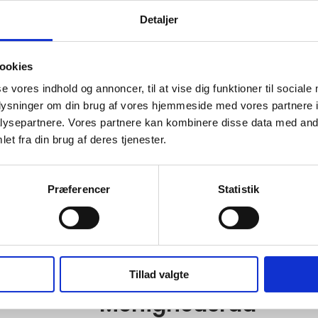
bd@dlm.dk
Detaljer
er og ansvarsområder
ookies
orkyndelse, gudstjenesteledelse og kirkelige handlinger
se vores indhold og annoncer, til at vise dig funktioner til sociale
enighedspleje, diakoni og opsøgende arbejde
oplysninger om din brug af vores hjemmeside med vores partnere i
nderstøtte og udvikle den frivillige indsats
ysepartnere. Vores partnere kan kombinere disse data med andr
edelse
et fra din brug af deres tjenester.
Præferencer
Statistik
teråd og menighedsråd. Menighedens øverste ledelse er ældste
 den daglige ledelse og menighedens aktiviteter.
Tillad valgte
Menighedsråd