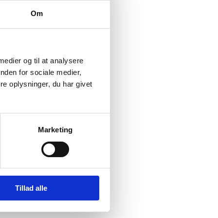
Om
 medier og til at analysere
nden for sociale medier,
e oplysninger, du har givet
Marketing
rådet, som har det overordnede
Tillad alle