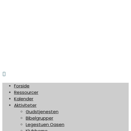
Privatlivspolitik
© 2026 Vesterhavskirken
Forside
Ressourcer
Kalender
Aktiviteter
Gudstjenesten
Bibelgrupper
Legestuen Oasen
Klubberne