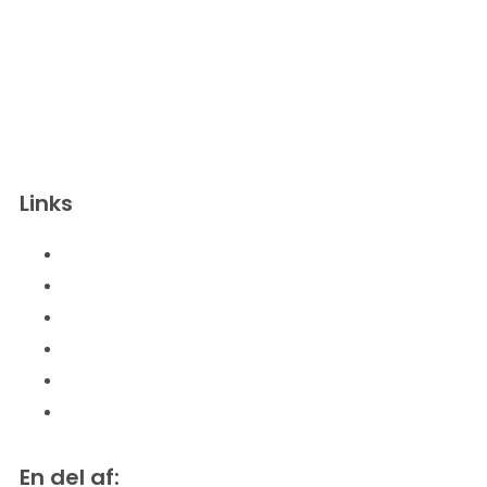
Luthersk Mission
Stenhuggervej 28
6710 Esbjerg V
info@vesterhavskirken.dk
CVR-nr.: 40279547
Konto: 9570-13524920
MobilePay: 161019
Links
LM-Kredsen Esbjerg
Arken Esbjerg
LM-Vestjylland
LMBU (Børn & Unge)
Luthersk Mission Danmark
TilLiv.dk
En del af: