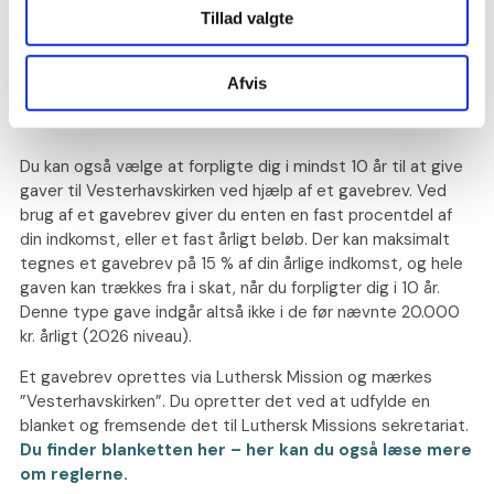
niveau) for samtlige gaver til kirker, velgørenhed, foreninger
Tillad valgte
m.m. Du skal ikke selv indberette gaven til SKAT – det
sørger vi for.
Afvis
Gavebrev
Du kan også vælge at forpligte dig i mindst 10 år til at give
gaver til Vesterhavskirken ved hjælp af et gavebrev. Ved
brug af et gavebrev giver du enten en fast procentdel af
din indkomst, eller et fast årligt beløb. Der kan maksimalt
tegnes et gavebrev på 15 % af din årlige indkomst, og hele
gaven kan trækkes fra i skat, når du forpligter dig i 10 år.
Denne type gave indgår altså ikke i de før nævnte 20.000
kr. årligt
(2026 niveau)
.
Et gavebrev oprettes via Luthersk Mission og mærkes
”Vesterhavskirken”. Du opretter det ved at udfylde en
blanket og fremsende det til Luthersk Missions sekretariat.
Du finder blanketten her – her kan du også læse mere
om reglerne.